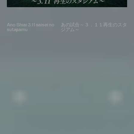
NEWS
→
_04
→
Contact Us
muyou no hito
Ano Shiai 3.11 saisei no
See The World By Train
Hiroshi's camping solo
あの試合～３．１１再生のスタ
ヒロシのぼっちキャンプ
映画『無用の人』
世界の車窓から
sutajiamu
ジアム～
Terms of Use
Privacy Policy
Copyright 2023 TELECOM STAFF Inc. All rights reserved.