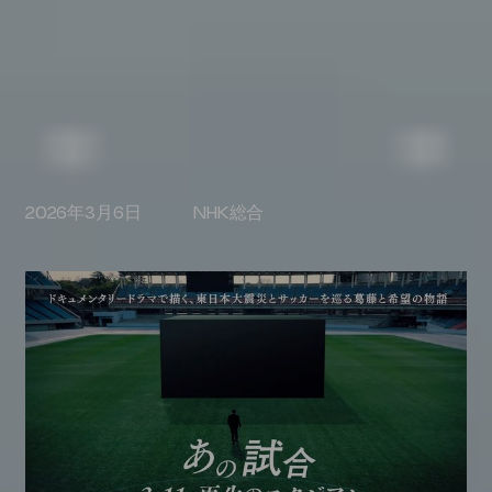
劇場公開 2027年1月
2026年3月6日 NHK総合
1987～現在 テレビ朝日
2018～現在 BS-TBS
ABOUT
→
_01
WORKS
→
_02
AWARDS
→
_03