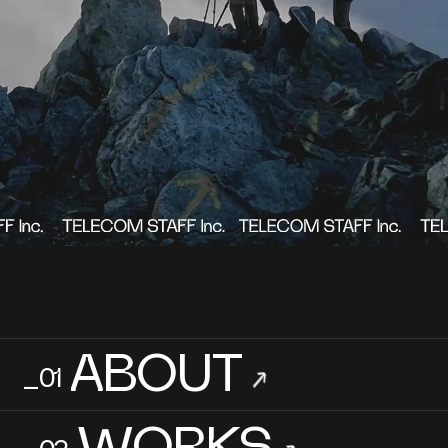
ABOUT
_01
→