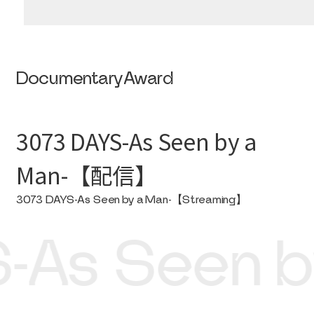
Documentary
Award
3073 DAYS-As Seen by a
Man-【配信】
3073 DAYS-As Seen by a Man-【Streaming】
-As Seen b