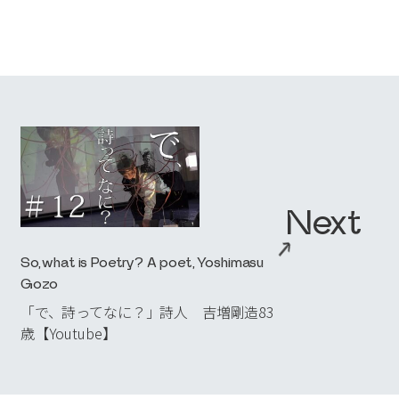
NEWS
→
_04
RECRUIT
→
_05
→
Contact Us
Next
利用規約
プライバシーポリシー
→
Copyright 2023 TELECOM STAFF Inc. All rights reserved.
So, what is Poetry? A poet, Yoshimasu
Gozo
「で、詩ってなに？」詩人 吉増剛造83
歳【Youtube】