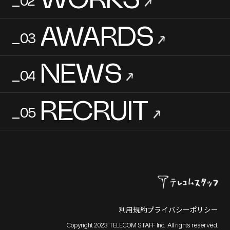
WORKS
_02
→
AWARDS
_03
→
NEWS
_04
→
RECRUIT
_05
→
利用規約
プライバシーポリシー
Copyright 2023 TELECOM STAFF Inc. All rights reserved.