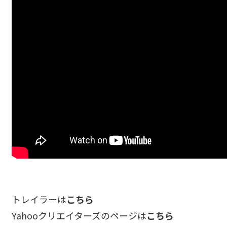
ABOUT
→
_01
WORKS
→
_02
AWARDS
トレイラーは
こちら
→
_03
Yahooクリエイターズのページは
こちら