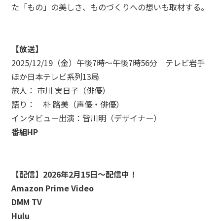
た「もの」の美しさ、ものづくりへの想いも取材する。
【放送】
2025/12/19（金）午後7時～午後7時56分 テレビ岩手
ほか日本テレビ系列13局
旅⼈： 市川 実⽇⼦（俳優）
語り： 朴 路美（声優・俳優）
インタビュー出演：皆川明（デザイナー）
番組HP
ABOUT
→
_01
【配信】2026年2月15日～配信中！
WORKS
→
Amazon Prime Video
_02
DMM TV
AWARDS
→
Hulu
_03