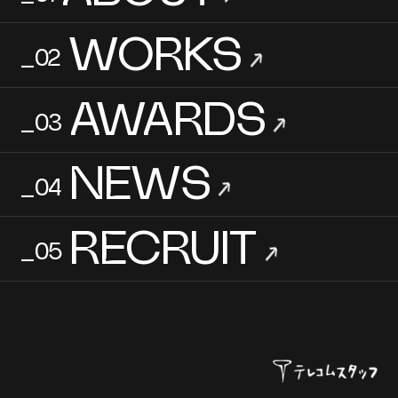
WORKS
_02
→
AWARDS
_03
→
NEWS
_04
→
RECRUIT
_05
→