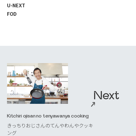
U-NEXT
NEWS
→
_04
FOD
RECRUIT
→
_05
→
Contact Us
利用規約
プライバシーポリシー
Next
Copyright 2023 TELECOM STAFF Inc. All rights reserved.
→
Kitchiri ojisan no tenyawanya cooking
きっちりおじさんのてんやわんやクッキ
ング