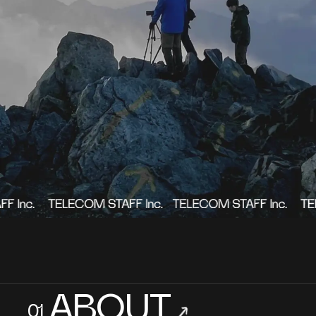
ABOUT
_01
→