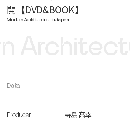
開【DVD&BOOK】
Modern Architecture in Japan
Architectu
Data
Producer
寺島 髙幸