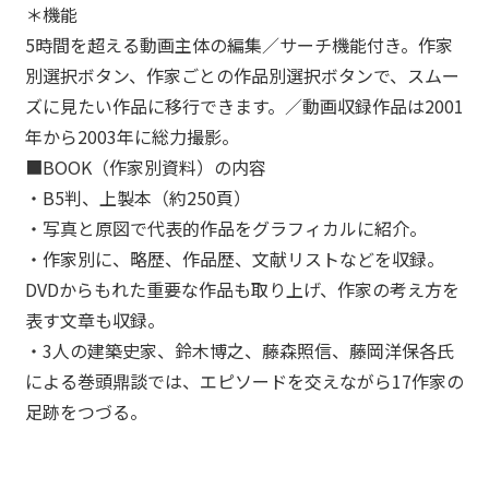
＊機能
5時間を超える動画主体の編集／サーチ機能付き。作家
別選択ボタン、作家ごとの作品別選択ボタンで、スムー
ズに見たい作品に移行できます。／動画収録作品は2001
年から2003年に総力撮影。
■BOOK（作家別資料）の内容
・B5判、上製本（約250頁）
・写真と原図で代表的作品をグラフィカルに紹介。
ABOUT
・作家別に、略歴、作品歴、文献リストなどを収録。
→
_01
DVDからもれた重要な作品も取り上げ、作家の考え方を
WORKS
表す文章も収録。
→
_02
・3人の建築史家、鈴木博之、藤森照信、藤岡洋保各氏
AWARDS
による巻頭鼎談では、エピソードを交えながら17作家の
→
_03
足跡をつづる。
NEWS
→
_04