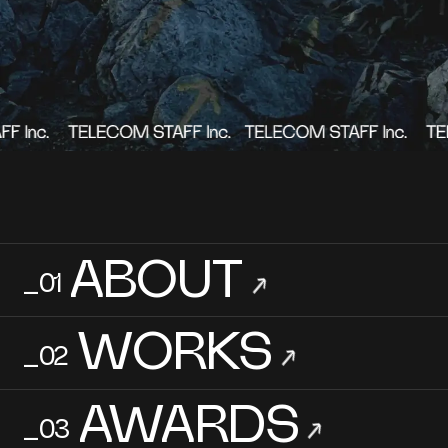
ABOUT
_01
→
WORKS
_02
→
AWARDS
_03
→