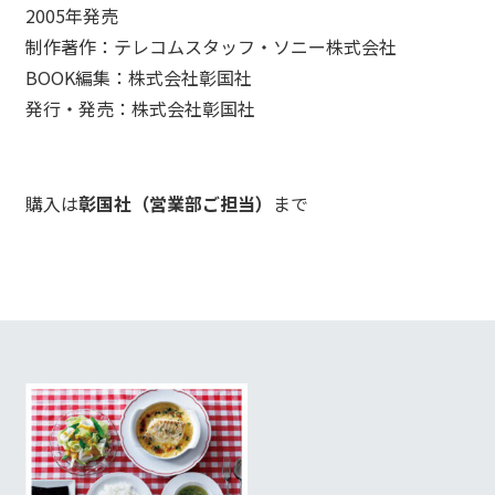
RECRUIT
→
2005年発売
_05
制作著作：テレコムスタッフ・ソニー株式会社
→
BOOK編集：株式会社彰国社
Contact Us
発行・発売：株式会社彰国社
購入は
彰国社（営業部ご担当）
まで
利用規約
プライバシーポリシー
Copyright 2023 TELECOM STAFF Inc. All rights reserved.