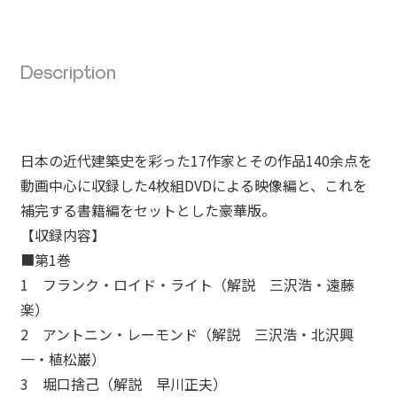
Description
日本の近代建築史を彩った17作家とその作品140余点を
動画中心に収録した4枚組DVDによる映像編と、これを
補完する書籍編をセットとした豪華版。
【収録内容】
■第1巻
1 フランク・ロイド・ライト（解説 三沢浩・遠藤
楽）
2 アントニン・レーモンド（解説 三沢浩・北沢興
一・植松巌）
3 堀口捨己（解説 早川正夫）