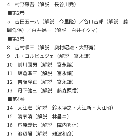
4 村野藤吾（解説 長谷川尭）
■第2巻
5 吉田五十八（解説 今里隆）／谷口吉郎（解説 藤
岡洋保）／白井晟一（解説 白井イクマ）
■第3巻
8 吉村順三（解説 奥村昭雄・大野寛）
9 ル・コルビュジェ（解説 富永譲）
10 前川國男（解説 富永譲）
11 坂倉準三（解説 富永譲）
12 吉阪隆正（解説 富永譲）
13 丹下健三（解説 藤森照信）
■第4巻
14 大江宏（解説 鈴木博之・大江新・大江昭）
15 清家清（解説 林昌ニ）
16 芦原義信（解説 陣内秀信）
17 池辺陽（解説 難波和彦）