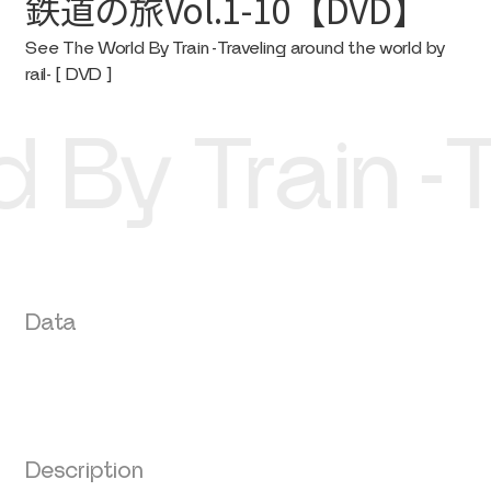
鉄道の旅Vol.1-10【DVD】
See The World By Train -Traveling around the world by
rail- [ DVD ]
 Train -Tra
Data
Description