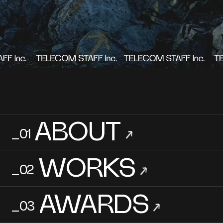
ABOUT
_01
→
WORKS
_02
→
AWARDS
_03
→