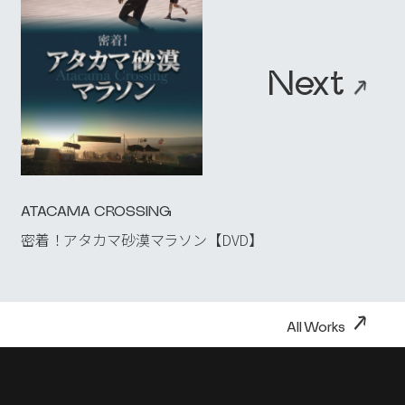
Copyright 2023 TELECOM STAFF Inc. All rights reserved.
Next
→
ATACAMA CROSSING
密着！アタカマ砂漠マラソン【DVD】
→
All Works