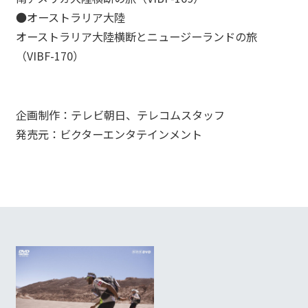
ABOUT
→
_01
●オーストラリア大陸
WORKS
オーストラリア大陸横断とニュージーランドの旅
→
_02
（VIBF-170）
AWARDS
→
_03
NEWS
企画制作：テレビ朝日、テレコムスタッフ
→
_04
発売元：ビクターエンタテインメント
RECRUIT
→
_05
→
Contact Us
利用規約
プライバシーポリシー