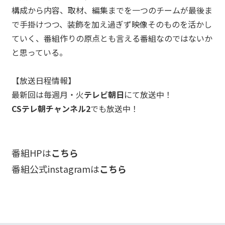
_01
構成から内容、取材、編集までを一つのチームが最後ま
WORKS
で手掛けつつ、装飾を加え過ぎず映像そのものを活かし
→
_02
ていく、番組作りの原点とも言える番組なのではないか
AWARDS
と思っている。
→
_03
NEWS
→
【放送日程情報】
_04
最新回は毎週月・火
テレビ朝日
にて放送中！
RECRUIT
→
CSテレ朝チャンネル2
でも放送中！
_05
→
Contact Us
番組HPは
こちら
番組公式instagramは
こちら
利用規約
プライバシーポリシー
Copyright 2023 TELECOM STAFF Inc. All rights reserved.