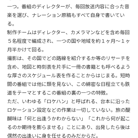
一つ。番組のディレクターが、毎回放送内容に合った音
楽を選び、ナレーション原稿もすべて自身で書いてい
る。
制作チームはディレクター、カメラマンなどを含め毎回
５名程度で編成され、一つの国や地域を約１ヶ月～１ヶ
月半かけて回る。
撮影は、その国でどの路線を紹介するか等のリサーチを
含め、地図と時刻表を片手に一冊の書籍とも呼べるよう
な厚さのスケジュール表を作ることからはじまる。短時
間の番組では他に類を見ない、この綿密な日程立ても鉄
道をテーマとするこの番組の裏の一つの特徴。
ただ、いわゆる「ロケハン」と呼ばれる、台本に沿った
ロケーション設定などの作業は一切していない。旅の醍
醐味は「何と出逢うかわからない」「これから何が起こ
るのか期待を膨らませる」ことにあり、出発したら後は
ABOUT
偶然の出逢いに身を任せるのみだからだ。
→