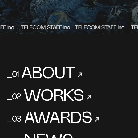
ABOUT
_01
→
WORKS
_02
→
AWARDS
_03
→