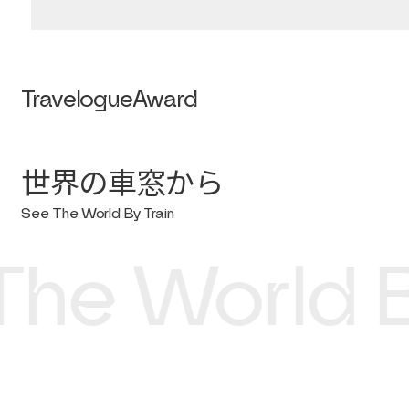
Travelogue
Award
世界の車窓から
See The World By Train
he World By