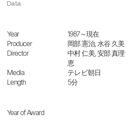
Data
Year
1987～現在
Producer
岡部 憲治, 水谷 久美
Director
中村 仁美, 安部 真理
恵
Media
テレビ朝日
Length
5分
Year of Award