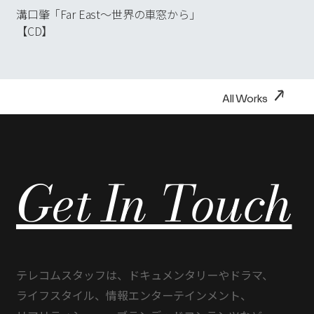
AWARDS
→
_03
溝口肇「Far East～世界の車窓から」
【CD】
NEWS
→
_04
RECRUIT
→
_05
→
All Works
→
Contact Us
Get In Touch
利用規約
プライバシーポリシー
Copyright 2023 TELECOM STAFF Inc. All rights reserved.
テレコムスタッフは、
ドキュメンタリーや
ドラマ、
ライフスタイル、
情報エンターテインメント、