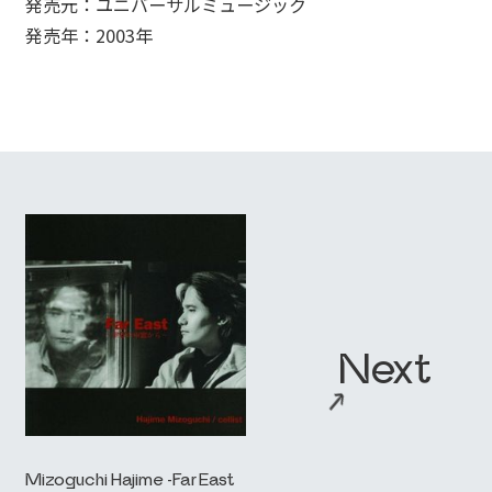
発売元：ユニバーサルミュージック
発売年：2003年
Next
ABOUT
→
_01
→
WORKS
→
_02
Mizoguchi Hajime -Far East