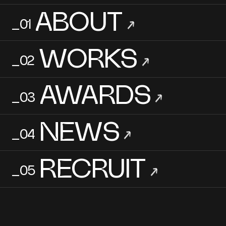
ABOUT
_01
→
WORKS
_02
→
AWARDS
_03
→
NEWS
_04
→
RECRUIT
_05
→