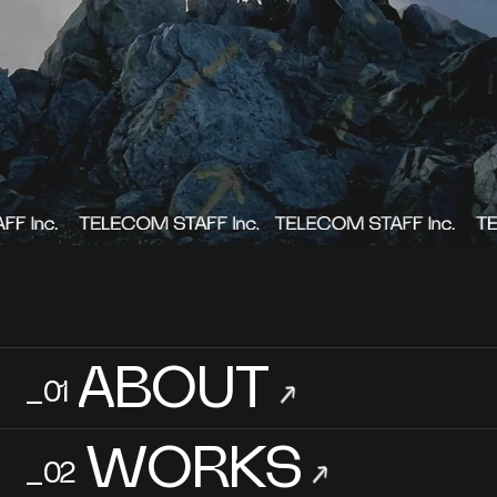
ABOUT
_01
→
WORKS
_02
→