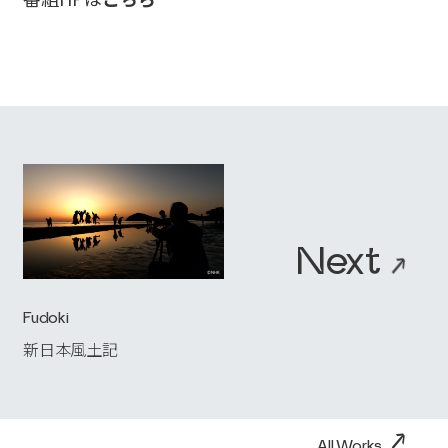
ABOUT
→
_01
WORKS
→
_02
AWARDS
→
_03
NEWS
→
_04
RECRUIT
Next
→
→
_05
Fudoki
→
Contact Us
新日本風土記
→
All Works