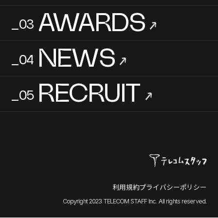
AWARDS
_03
→
NEWS
_04
→
RECRUIT
_05
→
利用規約
プライバシーポリシー
Copyright 2023 TELECOM STAFF Inc. All rights reserved.