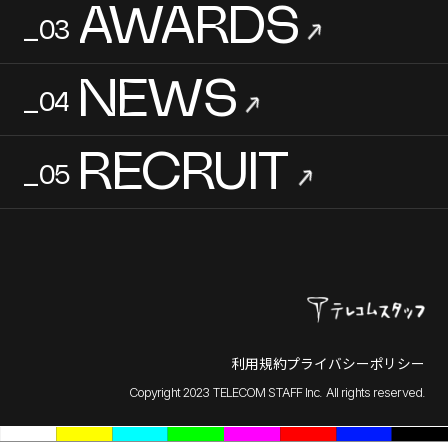
AWARDS
_03
→
NEWS
_04
→
RECRUIT
_05
→
利用規約
プライバシーポリシー
Copyright 2023 TELECOM STAFF Inc. All rights reserved.