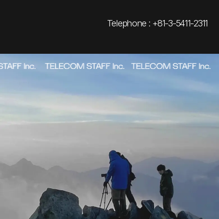
Telephone : +81-3-5411-2311
ABOUT
→
_01
WORKS
→
_02
AWARDS
→
_03
NEWS
→
_04