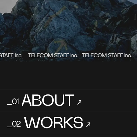
RECRUIT
→
_05
→
Contact Us
利用規約
プライバシーポリシー
Copyright 2023 TELECOM STAFF Inc. All rights reserved.
ABOUT
_01
→
WORKS
_02
→