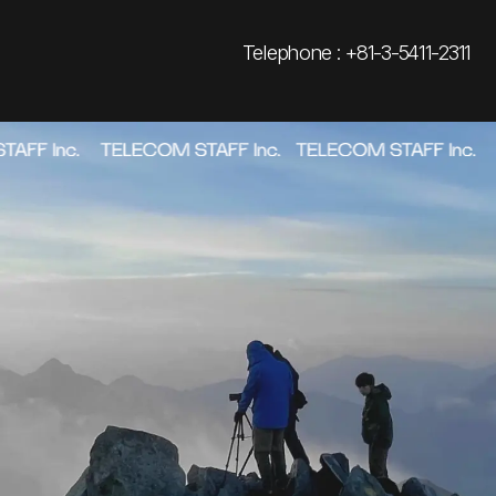
Telephone : +81-3-5411-2311
ABOUT
→
_01
WORKS
→
_02
AWARDS
→
_03
NEWS
→
_04