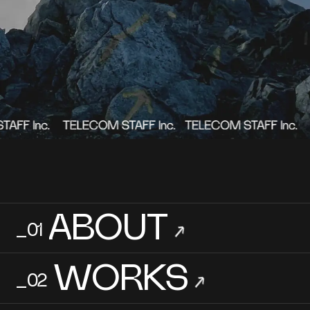
RECRUIT
→
_05
→
Contact Us
利用規約
プライバシーポリシー
Copyright 2023 TELECOM STAFF Inc. All rights reserved.
ABOUT
_01
→
WORKS
_02
→