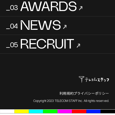
AWARDS
_03
→
NEWS
_04
→
RECRUIT
_05
→
利用規約
プライバシーポリシー
Copyright 2023 TELECOM STAFF Inc. All rights reserved.