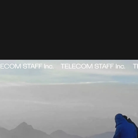
ABOUT
_01
→
WORKS
_02
→