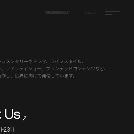
HOME
ABOUT
WORKS
AWARDS
NEWS
RECRUIT
EN
JP
キュメンタリーや
ドラマ、
ライフスタイル、
ト、
リアリティショー、
ブランデッドコンテンツなど、
製作し、
世界に
向けて
発信しています。
 Us
→
1-2311