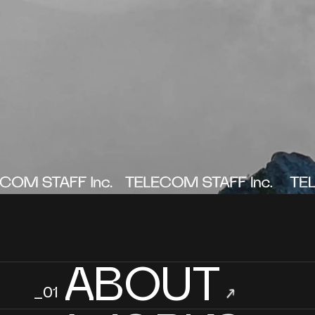
ABOUT
_01
→