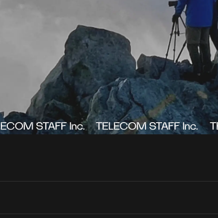
AWARDS
_03
→
NEWS
_04
→
RECRUIT
_05
→
→
Contact Us