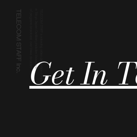
TELECOM STAFF Inc.
of programs broadcast over three decades.
in Tokyo, Japan. Our library includes thousands
TELECOM STAFF is a leading video production company
Get In 